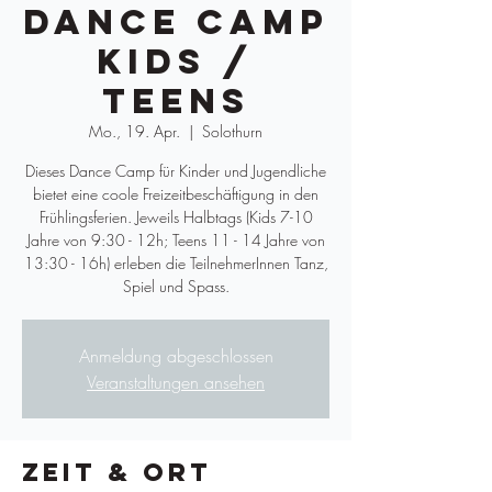
Dance Camp
Kids /
Teens
Mo., 19. Apr.
  |  
Solothurn
Dieses Dance Camp für Kinder und Jugendliche
bietet eine coole Freizeitbeschäftigung in den
Frühlingsferien. Jeweils Halbtags (Kids 7-10
Jahre von 9:30 - 12h; Teens 11 - 14 Jahre von
13:30 - 16h) erleben die TeilnehmerInnen Tanz,
Spiel und Spass.
Anmeldung abgeschlossen
Veranstaltungen ansehen
Zeit & Ort