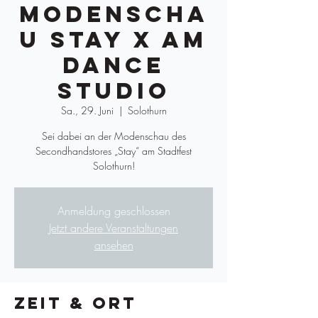
Modenscha
u Stay x AM
Dance
Studio
Sa., 29. Juni
  |  
Solothurn
Sei dabei an der Modenschau des
Secondhandstores „Stay“ am Stadtfest
Solothurn!
Anmeldung geschlossen
Jetzt andere Veranstaltungen
ansehen
Zeit & Ort