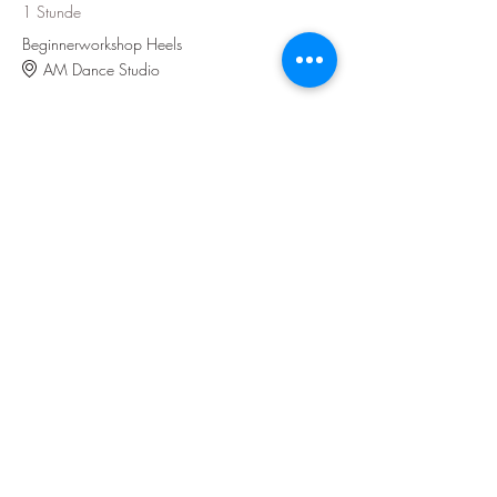
1 Stunde
Beginnerworkshop Heels
AM Dance Studio
19:00 - 20:30
1 Stunde 30 Minuten
Showintensive Commercial
AM Dance Studio
Alle ansehen
13 weitere Elemente verfügbar
Diese