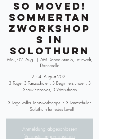
SO Moved!
Sommertan
zworkshop
s in
Solothurn
Mo., 02. Aug.
  |  
AM Dance Studio, Latinwelt,
Dancerella
2. - 4. August 2021
3 Tage, 3 Tanzschulen, 3 Beginnerstunden, 3
Showintensives, 3 Workshops
3 Tage voller Tanzworkshops in 3 Tanzschulen
Anmeldung abgeschlossen
Veranstaltungen ansehen