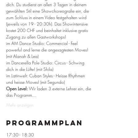
dich. Du studierst an allen 3 Tagen in deinem 
gewählten Stil eine Showchoreografie ein, die 
zum Schluss in einem Video festgehalten wird 
(jeweils von 19 - 20:30h). Das Showintensive 
kostet 200 CHF und beinhaltet inklusive gratis 
Zugang zu allen Gastworkshops!
im AM Dance Studio: Commercial - Feel 
powerful and lerne die angesagtesten Moves! 
(mit Alanah & Lea)
im Dancerella Pole Studio: Circus - Schwing 
dich in die Lüfte! (mit Shila)
im Latinwelt: Cuban Styles - Heisse Rhythmen 
und heisse Moves! (mit Segundo)
Open Level:
 Wir laden 3 externe Lehrer ein, die 
das Programm…
Mehr anzeigen
Programmplan
17:30 - 18:30