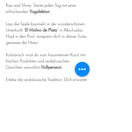
Rise and Shine: Starte jeden Tag mit einer 
erfrischenden 
Yogalektion
Lass die Seele baumeln in der wunderschönen 
Unterkunft “
El Molino de Plata
” in Albuñuelas. 
Hüpf in den Pool, entspann dich in deiner Suite, 
geniesse die Natur
Kulinarisch wirst du vom hausinternen Koch mit 
frischen Produkten und andalusischen 
Gerichten verwöhnt (
Vollpension
)
Erlebe die andalusische Tradition: Dich erwartet 
ein professioneller Flamenco Workshop, ein 
Ausflug nach Granada und ein ausgelassener 
Abend mit einer 
Flamenco
 Show
Mehr anzeigen