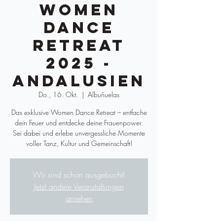
Women
Dance
Retreat
2025 -
Andalusien
Do., 16. Okt.
  |  
Albuñuelas
Das exklusive Women Dance Retreat – entfache
dein Feuer und entdecke deine Frauenpower.
Sei dabei und erlebe unvergessliche Momente
voller Tanz, Kultur und Gemeinschaft!
Wir sind schon ausgebucht!
Jetzt andere Veranstaltungen
ansehen